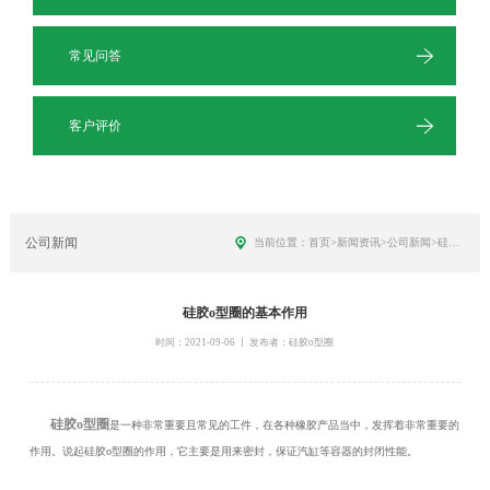
常见问答
客户评价
公司新闻
当前位置：
首页
>
新闻资讯
>
公司新闻>
硅胶o型圈的基本作用
硅胶o型圈的基本作用
时间：2021-09-06 丨 发布者：硅胶o型圈
硅胶o型圈
是一种非常重要且常见的工件，在各种橡胶产品当中，发挥着非常重要的
作用。说起硅胶o型圈的作用，它主要是用来密封，保证汽缸等容器的封闭性能。