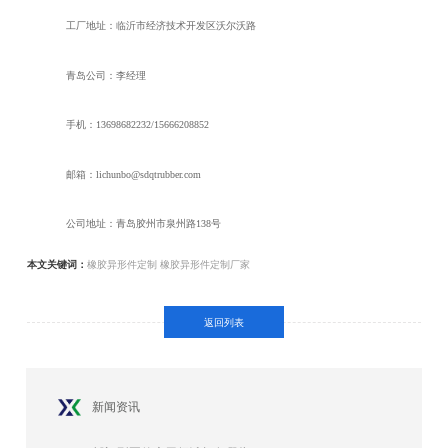
工厂地址：临沂市经济技术开发区沃尔沃路
青岛公司：李经理
手机：13698682232/15666208852
邮箱：lichunbo@sdqtrubber.com
公司地址：青岛胶州市泉州路138号
本文关键词：
橡胶异形件定制
橡胶异形件定制厂家
返回列表
新闻资讯