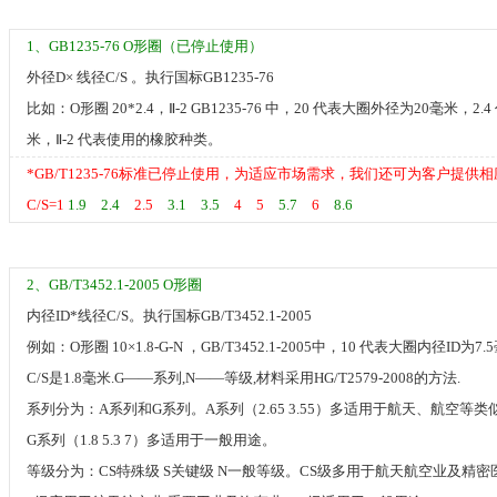
1、GB1235-76 O形圈（已停止使用）
外径D× 线径C/S 。执行国标GB1235-76
比如：O形圈 20*2.4，Ⅱ-2 GB1235-76 中，20 代表大圈外径为20毫米，
米，Ⅱ-2 代表使用的橡胶种类。
*GB/T1235-76标准已停止使用，为适应市场需求，我们还可为客户提供
C/S=1
1.9
2.4
2.5
3.1
3.5
4
5
5.7
6
8.6
2、GB/T3452.1-2005 O形圈
内径ID*线径C/S。执行国标GB/T3452.1-2005
例如：O形圈 10×1.8-G-N ，GB/T3452.1-2005中，10 代表大圈内径ID
C/S是1.8毫米.G——系列,N——等级,材料采用HG/T2579-2008的方法.
系列分为：A系列和G系列。A系列（2.65 3.55）多适用于航天、航空等
G系列（1.8 5.3 7）多适用于一般用途。
等级分为：CS特殊级 S关键级 N一般等级。CS级多用于航天航空业及精