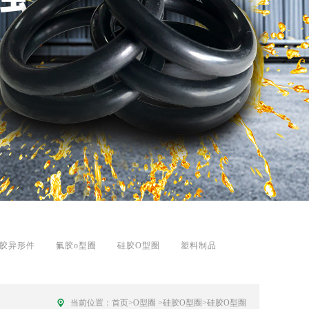
胶异形件
氟胶o型圈
硅胶O型圈
塑料制品
当前位置：
首页
>
O型圈
>
硅胶O型圈
>
硅胶O型圈