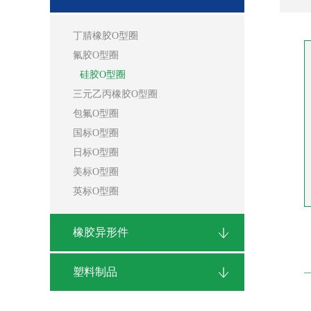
丁腈橡胶O型圈
氟胶O型圈
硅胶O型圈
三元乙丙橡胶O型圈
包氟O型圈
国标O型圈
日标O型圈
美标O型圈
英标O型圈
橡胶异形件
塑料制品