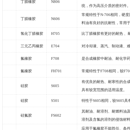
丁腈橡胶
N806
统，作为高压介质的密封件
常规特性于N-706相同，硬
丁腈橡胶
N606
料油有良好的抗耐性，常用
氢化丁腈橡胶
H705
比丁腈橡胶有更好的耐热 、
三元乙丙橡胶
E704
对冷却液、蒸汽、制动液、
氟橡胶
F708
是合成橡胶中耐油、耐化学
氟橡胶
FH701
常规特性于F708相同，较F
有优良的耐热、耐寒性的合成
硅胶
S605
具有较宽范围的适用温度。
硅胶
S501
特性于S605相同，较S60
其耐油、耐溶剂、耐燃料油及
硅氟胶
FS602
溶剂及含氯的溶剂的侵蚀材
应用于氟橡胶不能胜任、条