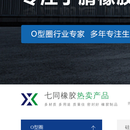
七同橡胶
热卖产品
多材质 多用途 质量佳 密封好 橡胶制品
O型圈
硅