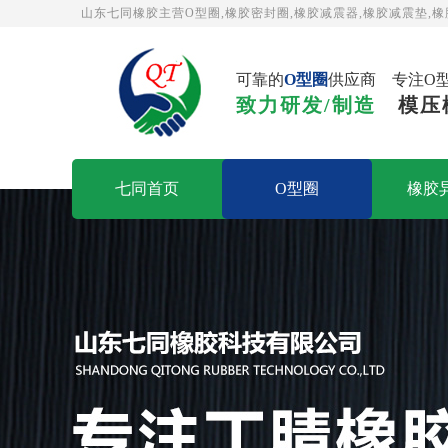
山东七同橡胶主营O型圈,橡胶密封圈,橡胶减震器,橡胶减震垫,橡
可靠的
O型圈
供应商 专注O
致力研发/制造
模压
七同首页
O型圈
橡胶