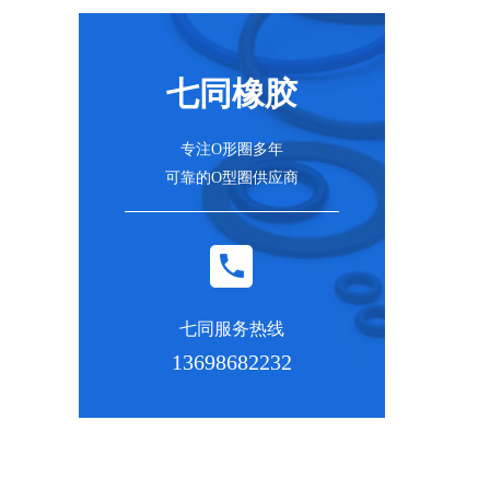
七同橡胶
专注O形圈多年
可靠的O型圈供应商
七同服务热线
13698682232