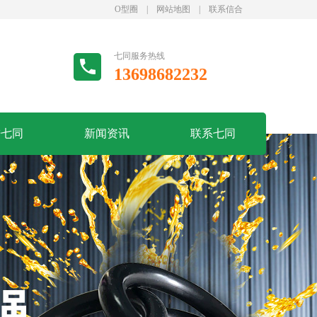
O型圈
|
网站地图
|
联系信合
七同服务热线
13698682232
进七同
新闻资讯
联系七同