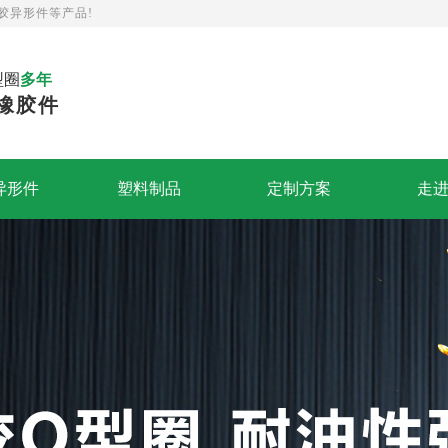
胶异形件等产品!
型圈
多年
橡胶件
异形件
塑料制品
定制方案
走