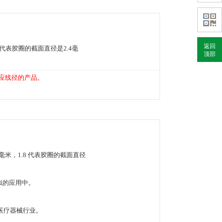
返回
2.4 代表胶圈的截面直径是2.4毫
顶部
相应线径的产品。
为7.5毫米，1.8 代表胶圈的截面直径
类似的应用中。
密医疗器械行业。