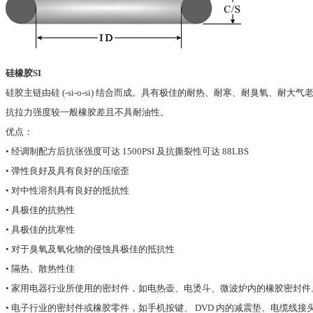
硅橡胶SI
硅胶主链由硅 (-si-o-si) 结合而成。具有极佳的耐热、耐寒、耐臭氧、耐
抗拉力强度较一般橡胶差且不具耐油性。
优点：
• 经调制配方后抗张强度可达 1500PSI 及抗撕裂性可达 88LBS
• 弹性良好及具有良好的压缩歪
• 对中性溶剂具有良好的抵抗性
• 具极佳的抗热性
• 具极佳的抗寒性
• 对于臭氧及氧化物的侵蚀具极佳的抵抗性
• 隔热、散热性佳
• 家用电器行业所使用的密封件，如电热壶、电烫斗、微波炉内的橡胶密封件
• 电子行业的密封件或橡胶零件，如手机按键、 DVD 内的减震垫、电缆线接