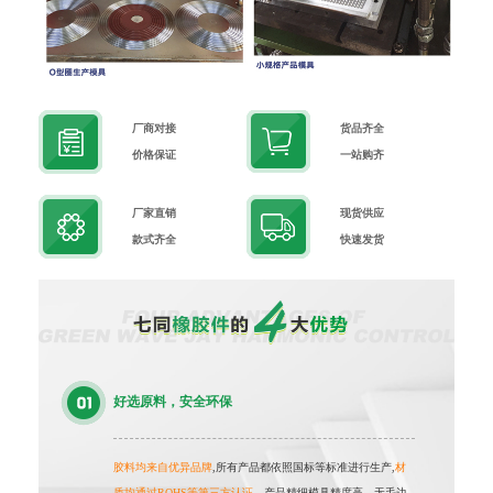
厂商对接
货品齐全
价格保证
一站购齐
厂家直销
现货供应
款式齐全
快速发货
好选原料，安全环保
胶料均来自优异品牌
,所有产品都依照国标等标准进行生产,
材
质均通过ROHS等第三方认证
，产品精细模具精度高，无毛边