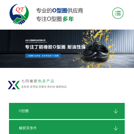
七同橡胶
热卖产品
多材质 多用途 质量佳 密封好 橡胶制品
O型圈
橡胶异形件