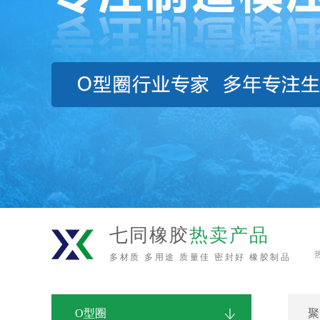
七同橡胶
热卖产品
多材质 多用途 质量佳 密封好 橡胶制品
O型圈
聚