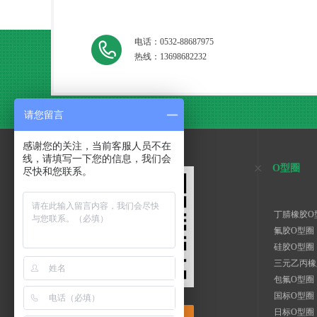
电话：0532-88687975
热线：13698682232
请您留言
感谢您的关注，当前客服人员不在
线，请填写一下您的信息，我们会
O型圈
尽快和您联系。
丁腈橡胶O
氟胶O型圈
硅胶O型圈
三元乙丙橡
包氟O型圈
国标O型圈
日标O型圈