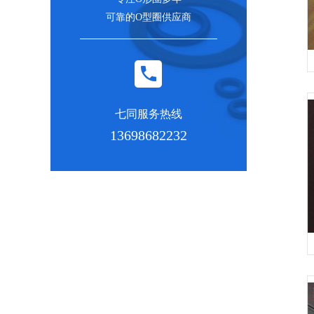
可靠的O型圈供应商
七同服务热线
13698682232