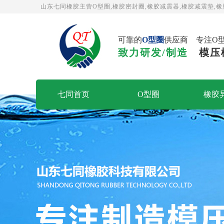
山东七同橡胶主营O型圈,橡胶密封圈,橡胶减震器,橡胶减震垫,橡
可靠的
O型圈
供应商 专注O
致力研发/制造
模压
七同首页
O型圈
橡胶