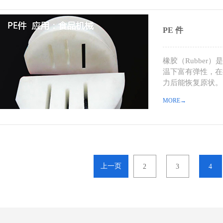
PE 件
橡胶（Rubbe
温下富有弹性，在
力后能恢复原状。
MORE→
上一页
2
3
4