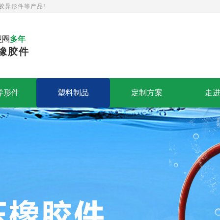
胶异形件等产品!
型圈
多年
橡胶件
异形件
塑料制品
定制方案
走