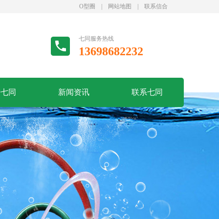
O型圈
|
网站地图
|
联系信合
七同服务热线
13698682232
进七同
新闻资讯
联系七同