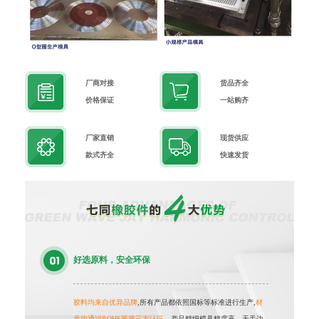
厂商对接
货品齐全
价格保证
一站购齐
厂家直销
现货供应
款式齐全
快速发货
好选原料，安全环保
胶料均来自优异品牌
,所有产品都依照国标等标准进行生产,
材
质均通过ROHS等第三方认证
，产品精细模具精度高，无毛边