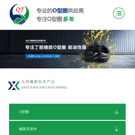
七同橡胶
热卖产品
多材质 多用途 质量佳 密封好 橡胶制品
O型圈
橡胶异形件