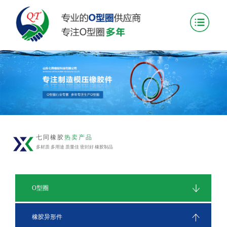
七同橡胶
热卖产品
多材质 多用途 质量佳 密封好 橡胶制品
O型圈
橡胶异形件