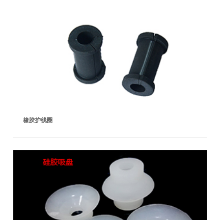
橡胶护线圈